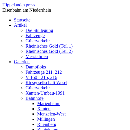
Direkt zum Inhalt
Hippelandexpress
Eisenbahn am Niederrhein
Startseite
Artikel
Die Stilllegung
Fahrzeuge
Güterverkehr
Rheinisches Gold (Teil 1)
Rheinisches Gold (Teil 2)
Messfahrten
Galerien
Dampfloks
Fahrzeuge 211, 212
V 160 - 215, 216
Kiesgesellschaft Wesel
Güterverkehr
Xanten-Umbau-1991
Bahnhöfe
Marienbaum
Xanten
Menzelen-West
Millingen
Rheinberg
Rheinkamp