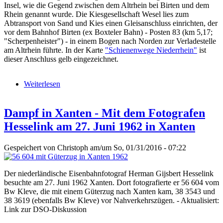
Insel, wie die Gegend zwischen dem Altrhein bei Birten und dem
Rhein genannt wurde. Die Kiesgesellschaft Wesel lies zum
Abtransport von Sand und Kies einen Gleisanschluss einrichten, der
vor dem Bahnhof Birten (ex Boxteler Bahn) - Posten 83 (km 5,17;
"Scherpenheister") - in einem Bogen nach Norden zur Verladestelle
am Altrhein führte. In der Karte
"Schienenwege Niederrhein"
ist
dieser Anschluss gelb eingezeichnet.
Weiterlesen
über Anschluss Kiesgesellschaft Wesel in Birten
Dampf in Xanten - Mit dem Fotografen
Hesselink am 27. Juni 1962 in Xanten
Gespeichert von
Christoph
am/um So, 01/31/2016 - 07:22
Der niederländische Eisenbahnfotograf Herman Gijsbert Hesselink
besuchte am 27. Juni 1962 Xanten. Dort fotografierte er 56 604 vom
Bw Kleve, die mit einem Güterzug nach Xanten kam, 38 3543 und
38 3619 (ebenfalls Bw Kleve) vor Nahverkehrszügen. - Aktualisiert:
Link zur DSO-Diskussion