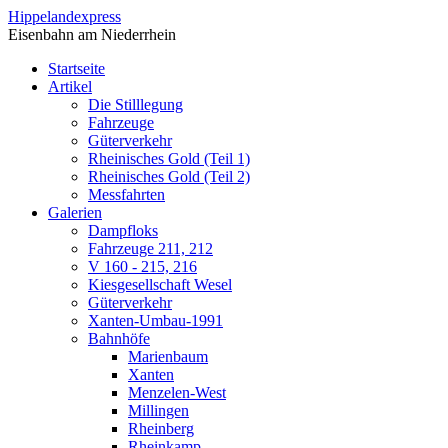
Direkt zum Inhalt
Hippelandexpress
Eisenbahn am Niederrhein
Startseite
Artikel
Die Stilllegung
Fahrzeuge
Güterverkehr
Rheinisches Gold (Teil 1)
Rheinisches Gold (Teil 2)
Messfahrten
Galerien
Dampfloks
Fahrzeuge 211, 212
V 160 - 215, 216
Kiesgesellschaft Wesel
Güterverkehr
Xanten-Umbau-1991
Bahnhöfe
Marienbaum
Xanten
Menzelen-West
Millingen
Rheinberg
Rheinkamp