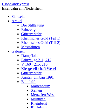
Direkt zum Inhalt
Hippelandexpress
Eisenbahn am Niederrhein
Startseite
Artikel
Die Stilllegung
Fahrzeuge
Güterverkehr
Rheinisches Gold (Teil 1)
Rheinisches Gold (Teil 2)
Messfahrten
Galerien
Dampfloks
Fahrzeuge 211, 212
V 160 - 215, 216
Kiesgesellschaft Wesel
Güterverkehr
Xanten-Umbau-1991
Bahnhöfe
Marienbaum
Xanten
Menzelen-West
Millingen
Rheinberg
Rheinkamp