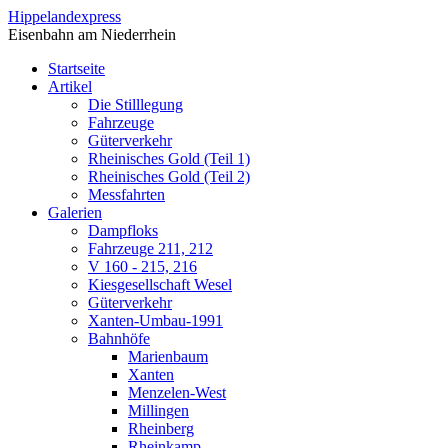
Direkt zum Inhalt
Hippelandexpress
Eisenbahn am Niederrhein
Startseite
Artikel
Die Stilllegung
Fahrzeuge
Güterverkehr
Rheinisches Gold (Teil 1)
Rheinisches Gold (Teil 2)
Messfahrten
Galerien
Dampfloks
Fahrzeuge 211, 212
V 160 - 215, 216
Kiesgesellschaft Wesel
Güterverkehr
Xanten-Umbau-1991
Bahnhöfe
Marienbaum
Xanten
Menzelen-West
Millingen
Rheinberg
Rheinkamp